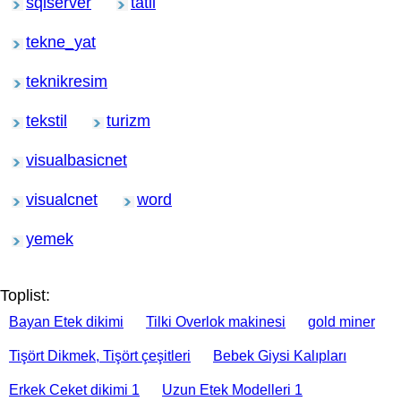
sqlserver
tatil
tekne_yat
teknikresim
tekstil
turizm
visualbasicnet
visualcnet
word
yemek
Toplist:
Bayan Etek dikimi
Tilki Overlok makinesi
gold miner
Tişört Dikmek, Tişört çeşitleri
Bebek Giysi Kalıpları
Erkek Ceket dikimi 1
Uzun Etek Modelleri 1