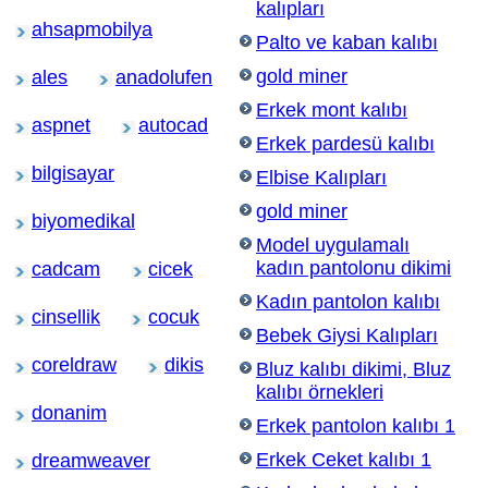
kalıpları
ahsapmobilya
Palto ve kaban kalıbı
gold miner
ales
anadolufen
Erkek mont kalıbı
aspnet
autocad
Erkek pardesü kalıbı
bilgisayar
Elbise Kalıpları
gold miner
biyomedikal
Model uygulamalı
kadın pantolonu dikimi
cadcam
cicek
Kadın pantolon kalıbı
cinsellik
cocuk
Bebek Giysi Kalıpları
coreldraw
dikis
Bluz kalıbı dikimi, Bluz
kalıbı örnekleri
donanim
Erkek pantolon kalıbı 1
Erkek Ceket kalıbı 1
dreamweaver