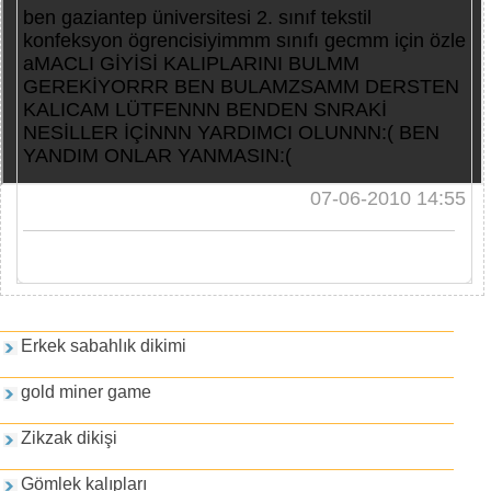
ben gaziantep üniversitesi 2. sınıf tekstil
konfeksyon ögrencisiyimmm sınıfı gecmm için özle
aMACLI GİYİSİ KALIPLARINI BULMM
GEREKİYORRR BEN BULAMZSAMM DERSTEN
KALICAM LÜTFENNN BENDEN SNRAKİ
NESİLLER İÇİNNN YARDIMCI OLUNNN:( BEN
YANDIM ONLAR YANMASIN:(
07-06-2010 14:55
Games and PDFs
Erkek sabahlık dikimi
gold miner game
Zikzak dikişi
Gömlek kalıpları