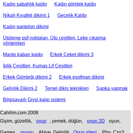
Kadın sabahlık kalıbı
Kadın gömlek kalıbı
Nikah Kıyafeti dikimi 1
Gecelik Kalıbı
Kadın pantolon dikimi
Ütüleme püf noktaları, Ütü çeşitleri, Leke çıkarma
yöntemleri
Manto kaban kalıbı
Erkek Ceket dikimi 3
İplik Çeşitleri, Kumaş Lif Çeşitleri
Erkek Gömleği dikimi 2
Erkek eşofman dikimi
Gelinlik Dikimi 2
Temel dikiş teknikleri
Şapka yapmak
Bilgisayarlı Giysi kalıp sistemi
Cahilim.com 2008
Giyim, güzellik,
oyun
, yemek, düğün,
oyun 2D
oyun,
Games,
oyunu
, Abiye, Gelinlik,
Oyun sitesi
, Php, Css3