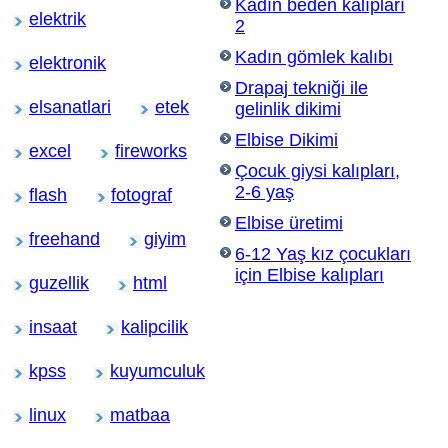
Kadın beden kalıpları
elektrik
2
Kadın gömlek kalıbı
elektronik
Drapaj tekniği ile
elsanatlari
etek
gelinlik dikimi
Elbise Dikimi
excel
fireworks
Çocuk giysi kalıpları,
2-6 yaş
flash
fotograf
Elbise üretimi
freehand
giyim
6-12 Yaş kız çocukları
için Elbise kalıpları
guzellik
html
insaat
kalipcilik
kpss
kuyumculuk
linux
matbaa