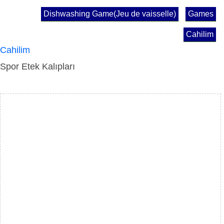
Dishwashing Game(Jeu de vaisselle)
Games
Cahilim
Cahilim
Spor Etek Kalıpları