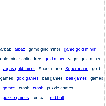
arbaz
arbaz
game gold miner
game gold miner
gold miner online free
gold miner
vegas gold miner
vegas gold miner
Super mario
Super mario
gold
games
gold games
ball games
ball games
games
games
crash
crash
puzzle games
puzzle games
red ball
red ball