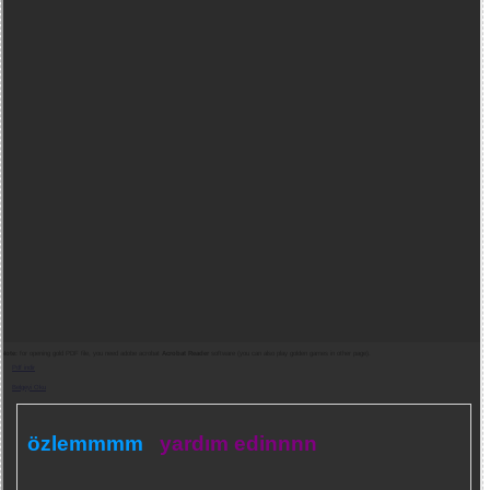
Note:
for opening gold PDF file, you need adobe acrobat
Acrobat Reader
software (you can also play golden games in other page).
Pdf indir
Belgeyi Oku
özlemmmm
yardım edinnnn