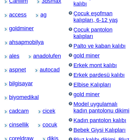
Cahilim
3dsmax
kalıbı
Çocuk eşofman
access
ag
kalıpları, 6-12 yaş
goldminer
Çocuk pantolon
kalıpları
ahsapmobilya
Palto ve kaban kalıbı
gold miner
ales
anadolufen
Erkek mont kalıbı
aspnet
autocad
Erkek pardesü kalıbı
bilgisayar
Elbise Kalıpları
gold miner
biyomedikal
Model uygulamalı
kadın pantolonu dikimi
cadcam
cicek
Kadın pantolon kalıbı
cinsellik
cocuk
Bebek Giysi Kalıpları
coreldraw
dikis
Bluz kalıbı dikimi, Bluz