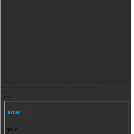
Note:
for opening gold PDF file, you need adobe acrobat
Acrobat Reader
software (you can also play golden games in other page).
Pdf indir
Belgeyi Oku
emel
ilk
gelin