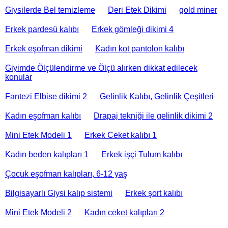
Giysilerde Bel temizleme
Deri Etek Dikimi
gold miner
Erkek pardesü kalıbı
Erkek gömleği dikimi 4
Erkek eşofman dikimi
Kadın kot pantolon kalıbı
Giyimde Ölçülendirme ve Ölçü alırken dikkat edilecek
konular
Fantezi Elbise dikimi 2
Gelinlik Kalıbı, Gelinlik Çeşitleri
Kadın eşofman kalıbı
Drapaj tekniği ile gelinlik dikimi 2
Mini Etek Modeli 1
Erkek Ceket kalıbı 1
Kadın beden kalıpları 1
Erkek işçi Tulum kalıbı
Çocuk eşofman kalıpları, 6-12 yaş
Bilgisayarlı Giysi kalıp sistemi
Erkek şort kalıbı
Mini Etek Modeli 2
Kadın ceket kalıpları 2