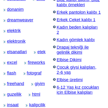
kalıbı örnekleri
donanim
Erkek pantolon kalıbı 1
Erkek Ceket kalıbı 1
dreamweaver
Kadın beden kalıpları
elektrik
2
Kadın gömlek kalıbı
elektronik
Drapaj tekniği ile
elsanatlari
etek
gelinlik dikimi
Elbise Dikimi
excel
fireworks
Çocuk giysi kalıpları,
2-6 yaş
flash
fotograf
Elbise üretimi
freehand
giyim
6-12 Yaş kız çocukları
için Elbise kalıpları
guzellik
html
insaat
kalipcilik