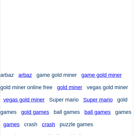
arbaz
arbaz
game gold miner
game gold miner
gold miner online free
gold miner
vegas gold miner
vegas gold miner
Super mario
Super mario
gold
games
gold games
ball games
ball games
games
games
crash
crash
puzzle games