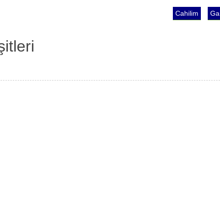
Cahilim
Gam
itleri