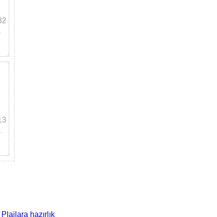
32
13
 Plajlara hazırlık