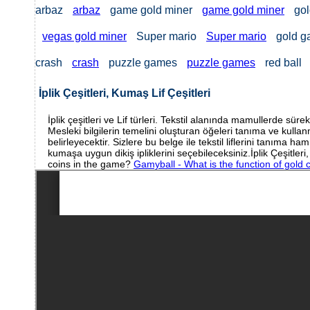
arbaz
arbaz
game gold miner
game gold miner
gol
vegas gold miner
Super mario
Super mario
gold 
crash
crash
puzzle games
puzzle games
red ball
İplik Çeşitleri, Kumaş Lif Çeşitleri
İplik çeşitleri ve Lif türleri. Tekstil alanında mamullerde 
Mesleki bilgilerin temelini oluşturan öğeleri tanıma ve kullanm
belirleyecektir. Sizlere bu belge ile tekstil liflerini tanıma 
kumaşa uygun dikiş ipliklerini seçebileceksiniz.İplik Çeşitler
coins in the game?
Gamyball - What is the function of gold 