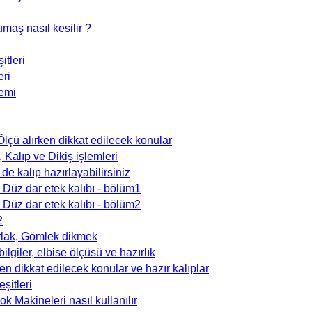
maş nasıl kesilir ?
itleri
eri
temi
lçü alırken dikkat edilecek konular
Kalıp ve Dikiş işlemleri
de kalıp hazırlayabilirsiniz
, Düz dar etek kalıbı - bölüm1
, Düz dar etek kalıbı - bölüm2
2
rlak, Gömlek dikmek
ilgiler, elbise ölçüsü ve hazırlık
ken dikkat edilecek konular ve hazır kalıplar
eşitleri
ok Makineleri nasıl kullanılır