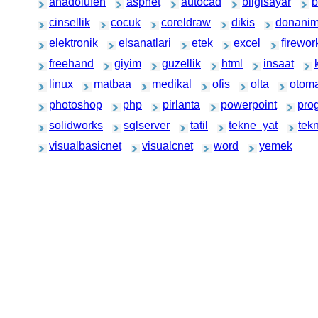
anadolufen
aspnet
autocad
bilgisayar
b
cinsellik
cocuk
coreldraw
dikis
donani
elektronik
elsanatlari
etek
excel
firewor
freehand
giyim
guzellik
html
insaat
linux
matbaa
medikal
ofis
olta
otom
photoshop
php
pirlanta
powerpoint
pro
solidworks
sqlserver
tatil
tekne_yat
tek
visualbasicnet
visualcnet
word
yemek