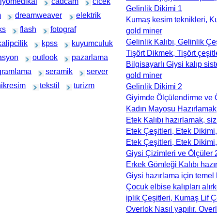
iyomedikal
cadcam
cicek
Gelinlik Dikimi 1
m
dreamweaver
elektrik
Kumaş kesim teknikleri, Ku
ks
flash
fotograf
gold miner
Gelinlik Kalıbı, Gelinlik Çeş
kalipcilik
kpss
kuyumculuk
Tişört Dikmek, Tişört çeşitl
asyon
outlook
pazarlama
Bilgisayarlı Giysi kalıp sis
gramlama
seramik
server
gold miner
nikresim
tekstil
turizm
Gelinlik Dikimi 2
Giyimde Ölçülendirme ve Ö
Kadın Mayosu Hazırlamak, 
Etek Kalıbı hazırlamak, siz 
Etek Çeşitleri, Etek Dikimi
Etek Çeşitleri, Etek Dikimi
Giysi Çizimleri ve Ölçüler 
Erkek Gömleği Kalıbı hazı
Giysi hazırlama için temel b
Çocuk elbise kalıpları alır
iplik Çeşitleri, Kumaş Lif Ç
Overlok Nasıl yapılır. Overl