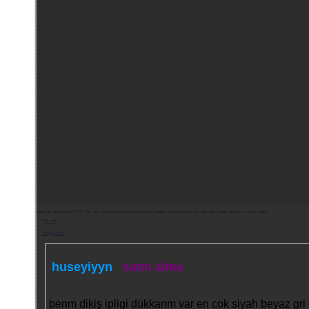
Note:
for opening gold PDF file, you need adobe acrobat
Acrobat Reader
software (you can also play golden games in other page).
Pdf indir
Belgeyi Oku
huseyiyyn
satın alma
benm dikiş ipligi dükkanm var en cok siyah beyaz gri gi