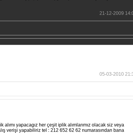
21-12-2009 14:
05-03-2010 21:
 alımı yapacagız her çeşit iplik alımlarımız olacak siz veya
k alış verişi yapabiliriz tel : 212 652 62 62 numarasından bana