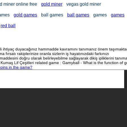
d miner online free
gold miner
vegas gold miner
games
gold games
ball games
ball games
games
games
red ball
sürekli ihtiyaç duyacağınız hammadde kavramını tanımanız önem taşımakta
a fırsatı rakiplerinize oranla sizlerin iş hayatınızdaki farkınızı
hammaddesini doğru olarak belirleyebilme sağlayarak dikiş ipliklerini tanım
i, Kumaş Lif Çeşitleri related game : Gamyball - What is the function of g
coins in the game?