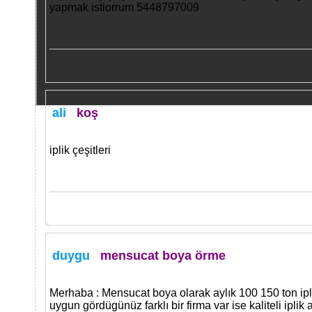
yapmak istiorrum 5448797009
ali
koş
iplik çeşitleri
duygu
mensucat boya örme
Merhaba : Mensucat boya olarak aylık 100 150 ton iplik
uygun gördügünüz farklı bir firma var ise kaliteli ipli