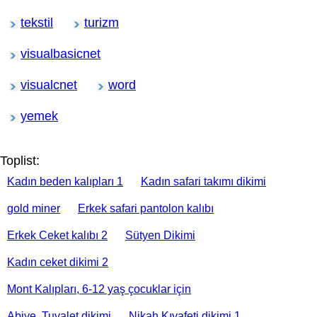
tekstil
turizm
visualbasicnet
visualcnet
word
yemek
Toplist:
Kadın beden kalıpları 1
Kadın safari takımı dikimi
gold miner
Erkek safari pantolon kalıbı
Erkek Ceket kalıbı 2
Sütyen Dikimi
Kadın ceket dikimi 2
Mont Kalıpları, 6-12 yaş çocuklar için
Abiye, Tuvalet dikimi
Nikah Kıyafeti dikimi 1