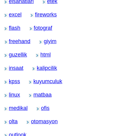
elsanatlari
etek
excel
fireworks
flash
fotograf
freehand
giyim
guzellik
html
insaat
kalipcilik
kpss
kuyumculuk
linux
matbaa
medikal
ofis
olta
otomasyon
outlook