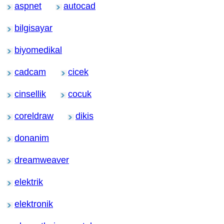
aspnet
autocad
bilgisayar
biyomedikal
cadcam
cicek
cinsellik
cocuk
coreldraw
dikis
donanim
dreamweaver
elektrik
elektronik