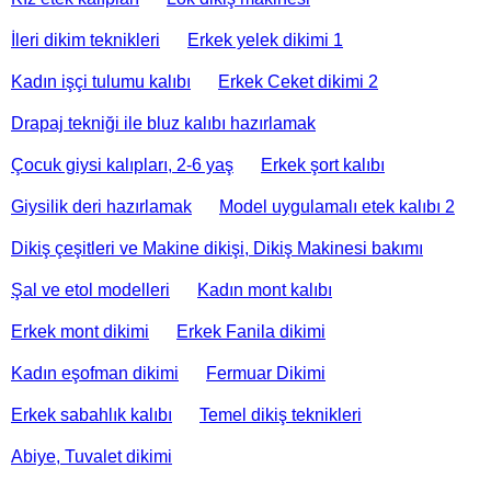
İleri dikim teknikleri
Erkek yelek dikimi 1
Kadın işçi tulumu kalıbı
Erkek Ceket dikimi 2
Drapaj tekniği ile bluz kalıbı hazırlamak
Çocuk giysi kalıpları, 2-6 yaş
Erkek şort kalıbı
Giysilik deri hazırlamak
Model uygulamalı etek kalıbı 2
Dikiş çeşitleri ve Makine dikişi, Dikiş Makinesi bakımı
Şal ve etol modelleri
Kadın mont kalıbı
Erkek mont dikimi
Erkek Fanila dikimi
Kadın eşofman dikimi
Fermuar Dikimi
Erkek sabahlık kalıbı
Temel dikiş teknikleri
Abiye, Tuvalet dikimi