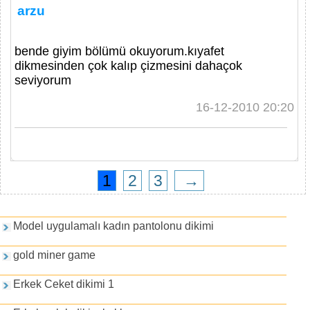
arzu
bende giyim bölümü okuyorum.kıyafet
dikmesinden çok kalıp çizmesini dahaçok
seviyorum
16-12-2010 20:20
1
2
3
→
Games and PDFs
Model uygulamalı kadın pantolonu dikimi
gold miner game
Erkek Ceket dikimi 1