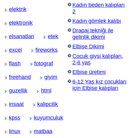
Kadın beden kalıpları
elektrik
2
Kadın gömlek kalıbı
elektronik
Drapaj tekniği ile
elsanatlari
etek
gelinlik dikimi
Elbise Dikimi
excel
fireworks
Çocuk giysi kalıpları,
2-6 yaş
flash
fotograf
Elbise üretimi
freehand
giyim
6-12 Yaş kız çocukları
için Elbise kalıpları
guzellik
html
insaat
kalipcilik
kpss
kuyumculuk
linux
matbaa