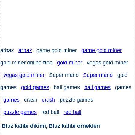
arbaz
arbaz
game gold miner
game gold miner
gold miner online free
gold miner
vegas gold miner
vegas gold miner
Super mario
Super mario
gold
games
gold games
ball games
ball games
games
games
crash
crash
puzzle games
puzzle games
red ball
red ball
Bluz kalıbı dikimi, Bluz kalıbı örnekleri