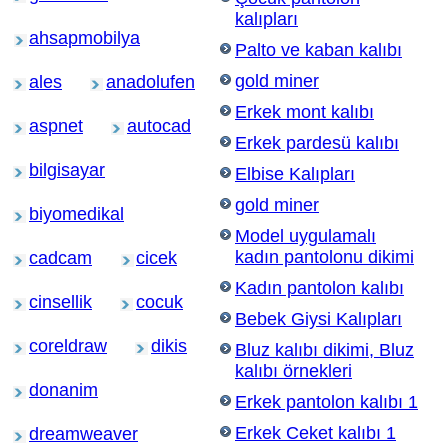
kalıpları
ahsapmobilya
Palto ve kaban kalıbı
gold miner
ales
anadolufen
Erkek mont kalıbı
aspnet
autocad
Erkek pardesü kalıbı
bilgisayar
Elbise Kalıpları
gold miner
biyomedikal
Model uygulamalı
kadın pantolonu dikimi
cadcam
cicek
Kadın pantolon kalıbı
cinsellik
cocuk
Bebek Giysi Kalıpları
coreldraw
dikis
Bluz kalıbı dikimi, Bluz
kalıbı örnekleri
donanim
Erkek pantolon kalıbı 1
Erkek Ceket kalıbı 1
dreamweaver