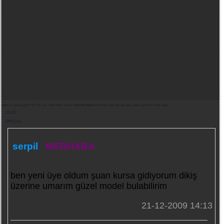
Note:
for opening gold PDF file, you need adobe acrobat
Acrobat Reader
software (you can also play golden games in other page).
Pdf indir
Belgeyi Oku
serpil
MERHABA
ben yeni üye oldum şuan kursa gidiyorum dikiş
üzerine umarım güzel model bulabilirim
21-12-2009 14:13