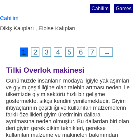
Cahilim
Games
Cahilim
Dikiş Kalıpları , Elbise Kalıpları
1
2
3
4
5
6
7
→
Tilki Overlok makinesi
Günümüzde insanların modaya ilgiyle yaklaşımları
ve giyim çeşitliliğine olan talebin artması nedeni ile
ülkemizde giyim sektörü hızlı bir gelişme
göstermekte, sıkça kendini yenilemektedir. Giyim
ihtiyaçlarının çeşitliliği ve kullanılan malzemelerin
farklı özellikleri giyim üretiminin dallara
ayrılmasına neden olmuştur. Bu dallardan biri olan
deri giyim gerek dikim teknikleri, gerekse
kullanılan malzeme ve makineleri bakımından