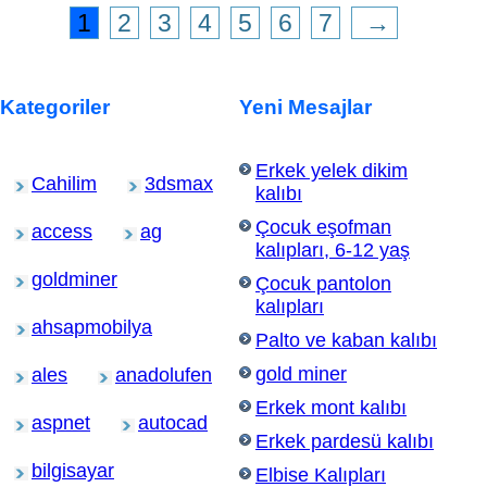
1
2
3
4
5
6
7
→
Kategoriler
Yeni Mesajlar
Erkek yelek dikim
Cahilim
3dsmax
kalıbı
Çocuk eşofman
access
ag
kalıpları, 6-12 yaş
goldminer
Çocuk pantolon
kalıpları
ahsapmobilya
Palto ve kaban kalıbı
gold miner
ales
anadolufen
Erkek mont kalıbı
aspnet
autocad
Erkek pardesü kalıbı
bilgisayar
Elbise Kalıpları