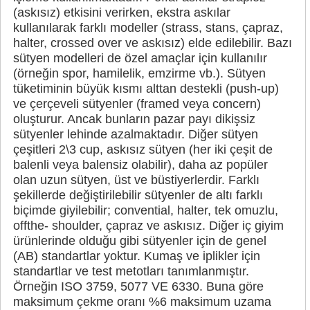
(askısız) etkisini verirken, ekstra askılar
kullanılarak farklı modeller (strass, stans, çapraz,
halter, crossed over ve askısız) elde edilebilir. Bazı
sütyen modelleri de özel amaçlar için kullanılır
(örneğin spor, hamilelik, emzirme vb.). Sütyen
tüketiminin büyük kısmı alttan destekli (push-up)
ve çerçeveli sütyenler (framed veya concern)
oluşturur. Ancak bunların pazar payı dikişsiz
sütyenler lehinde azalmaktadır. Diğer sütyen
çeşitleri 2\3 cup, askısız sütyen (her iki çeşit de
balenli veya balensiz olabilir), daha az popüler
olan uzun sütyen, üst ve büstiyerlerdir. Farklı
şekillerde değiştirilebilir sütyenler de altı farklı
biçimde giyilebilir; convential, halter, tek omuzlu,
offthe- shoulder, çapraz ve askısız. Diğer iç giyim
ürünlerinde olduğu gibi sütyenler için de genel
(AB) standartlar yoktur. Kumaş ve iplikler için
standartlar ve test metotları tanımlanmıştır.
Örneğin ISO 3759, 5077 VE 6330. Buna göre
maksimum çekme oranı %6 maksimum uzama