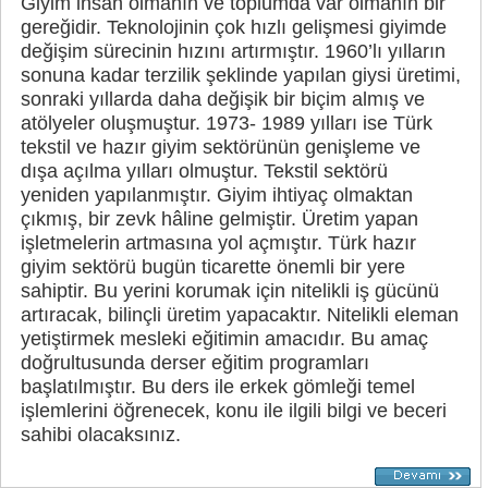
Giyim insan olmanın ve toplumda var olmanın bir
gereğidir. Teknolojinin çok hızlı gelişmesi giyimde
değişim sürecinin hızını artırmıştır. 1960’lı yılların
sonuna kadar terzilik şeklinde yapılan giysi üretimi,
sonraki yıllarda daha değişik bir biçim almış ve
atölyeler oluşmuştur. 1973- 1989 yılları ise Türk
tekstil ve hazır giyim sektörünün genişleme ve
dışa açılma yılları olmuştur. Tekstil sektörü
yeniden yapılanmıştır. Giyim ihtiyaç olmaktan
çıkmış, bir zevk hâline gelmiştir. Üretim yapan
işletmelerin artmasına yol açmıştır. Türk hazır
giyim sektörü bugün ticarette önemli bir yere
sahiptir. Bu yerini korumak için nitelikli iş gücünü
artıracak, bilinçli üretim yapacaktır. Nitelikli eleman
yetiştirmek mesleki eğitimin amacıdır. Bu amaç
doğrultusunda derser eğitim programları
başlatılmıştır. Bu ders ile erkek gömleği temel
işlemlerini öğrenecek, konu ile ilgili bilgi ve beceri
sahibi olacaksınız.