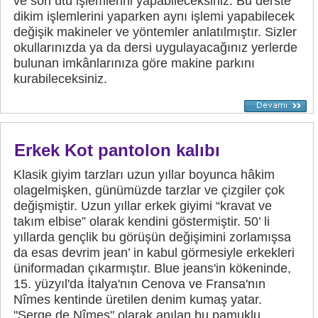
ve son ütü işlemlerini yapabileceksiniz. Bu derste
dikim işlemlerini yaparken aynı işlemi yapabilecek
değişik makineler ve yöntemler anlatılmıştır. Sizler
okullarınızda ya da dersi uygulayacağınız yerlerde
bulunan imkânlarınıza göre makine parkını
kurabileceksiniz.
Erkek Kot pantolon kalıbı
Klasik giyim tarzları uzun yıllar boyunca hâkim
olagelmişken, günümüzde tarzlar ve çizgiler çok
değişmiştir. Uzun yıllar erkek giyimi “kravat ve
takım elbise” olarak kendini göstermiştir. 50’ li
yıllarda gençlik bu görüşün değişimini zorlamışsa
da esas devrim jean’ in kabul görmesiyle erkekleri
üniformadan çıkarmıştır. Blue jeans'in kökeninde,
15. yüzyıl'da İtalya'nın Cenova ve Fransa'nın
Nîmes kentinde üretilen denim kumaş yatar.
"Serge de Nîmes" olarak anılan bu pamuklu