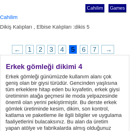
Cahilim
Games
Cahilim
Dikiş Kalıpları , Elbise Kalıpları :dikis 5
←
1
2
3
4
5
6
7
→
Erkek gömleği dikimi 4
Erkek gömleği günümüzde kullanım alanı çok
geniş olan bir giysi türüdür. Gencinden yaşlısına
tüm erkeklere hitap eden bu kıyafetin, erkek giysi
üretiminin atağa geçmesi ile moda yelpazesinde
önemli olan yerini pekiştirmiştir. Bu derste erkek
gömlek üretiminde kesim, dikim, son kontrol,
katlama ve paketleme ile ilgili bilgiler ve uygulama
faaliyetlerini bulacaksınız. Bu alan da üretim
yapan atölye ve fabrikalarda almış olduğunuz