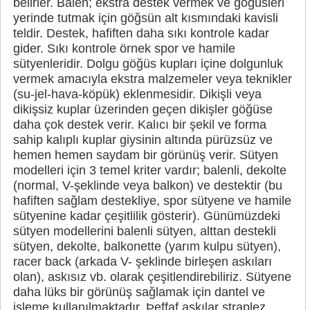
belirler. Balen; ekstra destek vermek ve göğüsleri
yerinde tutmak için göğsün alt kısmındaki kavisli
teldir. Destek, hafiften daha sıkı kontrole kadar
gider. Sıkı kontrole örnek spor ve hamile
sütyenleridir. Dolgu göğüs kupları içine dolgunluk
vermek amacıyla ekstra malzemeler veya teknikler
(su-jel-hava-köpük) eklenmesidir. Dikişli veya
dikişsiz kuplar üzerinden geçen dikişler göğüse
daha çok destek verir. Kalıcı bir şekil ve forma
sahip kalıplı kuplar giysinin altında pürüzsüz ve
hemen hemen saydam bir görünüş verir. Sütyen
modelleri için 3 temel kriter vardır; balenli, dekolte
(normal, V-şeklinde veya balkon) ve destektir (bu
hafiften sağlam destekliye, spor sütyene ve hamile
sütyenine kadar çeşitlilik gösterir). Günümüzdeki
sütyen modellerini balenli sütyen, alttan destekli
sütyen, dekolte, balkonette (yarım kulpu sütyen),
racer back (arkada V- şeklinde birleşen askıları
olan), askısız vb. olarak çeşitlendirebiliriz. Sütyene
daha lüks bir görünüş sağlamak için dantel ve
işleme kullanılmaktadır. Þeffaf askılar straplez