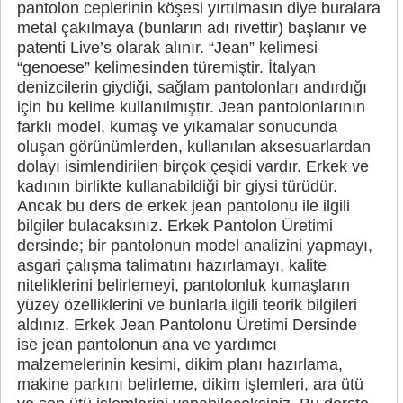
pantolon ceplerinin köşesi yırtılmasın diye buralara
metal çakılmaya (bunların adı rivettir) başlanır ve
patenti Live’s olarak alınır. “Jean” kelimesi
“genoese” kelimesinden türemiştir. İtalyan
denizcilerin giydiği, sağlam pantolonları andırdığı
için bu kelime kullanılmıştır. Jean pantolonlarının
farklı model, kumaş ve yıkamalar sonucunda
oluşan görünümlerden, kullanılan aksesuarlardan
dolayı isimlendirilen birçok çeşidi vardır. Erkek ve
kadının birlikte kullanabildiği bir giysi türüdür.
Ancak bu ders de erkek jean pantolonu ile ilgili
bilgiler bulacaksınız. Erkek Pantolon Üretimi
dersinde; bir pantolonun model analizini yapmayı,
asgari çalışma talimatını hazırlamayı, kalite
niteliklerini belirlemeyi, pantolonluk kumaşların
yüzey özelliklerini ve bunlarla ilgili teorik bilgileri
aldınız. Erkek Jean Pantolonu Üretimi Dersinde
ise jean pantolonun ana ve yardımcı
malzemelerinin kesimi, dikim planı hazırlama,
makine parkını belirleme, dikim işlemleri, ara ütü