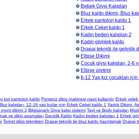
Bebek Giysi Kalıpları
Bluz kalıbı dikimi, Bluz kal
Erkek pantolon kalıbı 1
Erkek Ceket kalıbı 1
Kadın beden kalıpları 2
Kadın gömlek kalıbı
Drapaj tekniği ile gelinlik 
Elbise Dikimi
Çocuk giysi kalıpları, 2-6 
Elbise üretimi
6-12 Yaş kız çocukları için 
n kot pantolon kalıbı
Ponteriz dikiş makinesi nasıl kullanılır
Erkek yelek 
Bluz kalıpları, 12-16 yaş kızlar için
Erkek Ceket kalıbı 1
Yastık Dikimi, As
 mont dikimi 2
Bilgisayarlı Giysi kalıp sistemi
Tayt ve Body kalıpları
Mode
amak ve dikiş aşamaları
Gecelik Kalıbı
Kadın beden kalıpları 1
Erkek göm
i
Temel dikiş teknikleri
Drapaj tekniği ile bluz kalıbı hazırlamak
Drapaj te