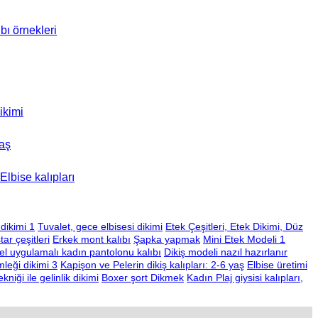
ıbı örnekleri
dikimi
yaş
Elbise kalıpları
dikimi 1
Tuvalet, gece elbisesi dikimi
Etek Çeşitleri, Etek Dikimi, Düz
tar çeşitleri
Erkek mont kalıbı
Şapka yapmak
Mini Etek Modeli 1
l uygulamalı kadın pantolonu kalıbı
Dikiş modeli nazıl hazırlanır
leği dikimi 3
Kapişon ve Pelerin dikiş kalıpları: 2-6 yaş
Elbise üretimi
kniği ile gelinlik dikimi
Boxer şort Dikmek
Kadın Plaj giysisi kalıpları,