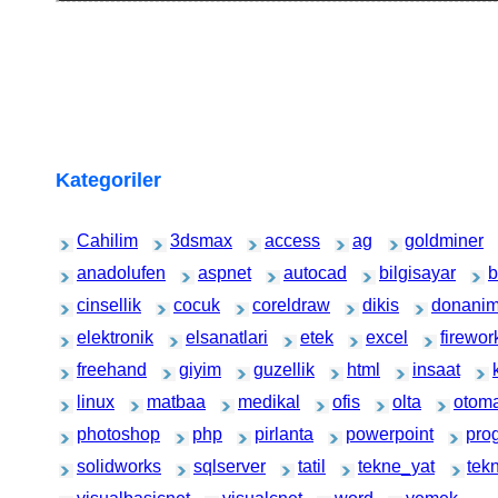
Kategoriler
Cahilim
3dsmax
access
ag
goldminer
anadolufen
aspnet
autocad
bilgisayar
b
cinsellik
cocuk
coreldraw
dikis
donani
elektronik
elsanatlari
etek
excel
firewor
freehand
giyim
guzellik
html
insaat
linux
matbaa
medikal
ofis
olta
otom
photoshop
php
pirlanta
powerpoint
pro
solidworks
sqlserver
tatil
tekne_yat
tek