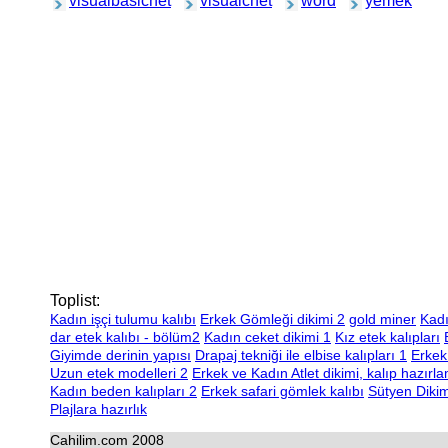
visualbasicnet
visualcnet
word
yemek
Toplist:
Kadın işçi tulumu kalıbı
Erkek Gömleği dikimi 2
gold miner
Kadı
dar etek kalıbı - bölüm2
Kadın ceket dikimi 1
Kız etek kalıpları
Giyimde derinin yapısı
Drapaj tekniği ile elbise kalıpları 1
Erkek
Uzun etek modelleri 2
Erkek ve Kadın Atlet dikimi, kalıp hazırl
Kadın beden kalıpları 2
Erkek safari gömlek kalıbı
Sütyen Dikim
Plajlara hazırlık
Cahilim.com 2008