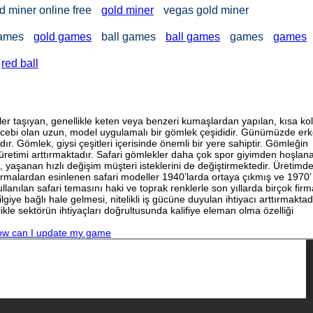
d miner online free
gold miner
vegas gold miner
games
gold games
ball games
ball games
games
games
red ball
er taşıyan, genellikle keten veya benzeri kumaşlardan yapılan, kısa kol
t cebi olan uzun, model uygulamalı bir gömlek çeşididir. Günümüzde er
dır. Gömlek, giysi çeşitleri içerisinde önemli bir yere sahiptir. Gömleğin
de üretimi arttırmaktadır. Safari gömlekler daha çok spor giyimden hoşlan
e, yaşanan hızlı değişim müşteri isteklerini de değiştirmektedir. Üretimd
niformalardan esinlenen safari modeller 1940’larda ortaya çıkmış ve 1970’
lanılan safari temasını haki ve toprak renklerle son yıllarda birçok fir
giye bağlı hale gelmesi, nitelikli iş gücüne duyulan ihtiyacı arttırmaktadı
ikle sektörün ihtiyaçları doğrultusunda kalifiye eleman olma özelliği
w can I update my game