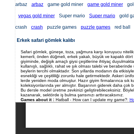
arbaz
arbaz
game gold miner
game gold miner
gol
vegas gold miner
Super mario
Super mario
gold 
crash
crash
puzzle games
puzzle games
red ball
Erkek safari gömlek kalıbı
Safari gömlek, güneşe, toza, yağmura karşı koruyucu nitelikl
kemerli, önden düğmeli, erkek yakalı, büyük ve kapaklı dör
giyiminde, değişik amaçlı giysi çeşitlerine ihtiyaç duyulmakta
kullanışlı, sağlıklı, rahat ve şık olması talebi ve beraberin
beylerin tercihi olmaktadır. Son yıllarda modanın da etkisiyl
esnekliği ve çeşitliliği zorunlu hale getirmektedir. Askeri ü
lerde yeniden moda olmuştur. Hazır giyim firmalarınca sık kul
koleksiyonlarında yer almıştır. Başarının giderek daha çok bil
Bu dersle model üretme zevkinizi geliştirebileceksiniz. Böylel
kazanarak, sektörde iş bulma şansınızı arttıracaksınız.
Games about it :
Hatball - How can I update my game?:
Ho