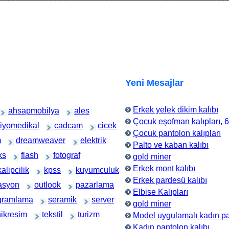
Yeni Mesajlar
Erkek yelek dikim kalıbı
ahsapmobilya
ales
Çocuk eşofman kalıpları, 
iyomedikal
cadcam
cicek
Çocuk pantolon kalıpları
m
dreamweaver
elektrik
Palto ve kaban kalıbı
ks
flash
fotograf
gold miner
Erkek mont kalıbı
kalipcilik
kpss
kuyumculuk
Erkek pardesü kalıbı
asyon
outlook
pazarlama
Elbise Kalıpları
gramlama
seramik
server
gold miner
nikresim
tekstil
turizm
Model uygulamalı kadın pa
Kadın pantolon kalıbı