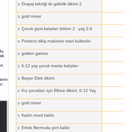
Drapaj tekniği ile gelinlik dikimi 2
gold miner
Çocuk giysi kalıpları bölüm 2 : yaş 2-6
Ponteriz dikiş makinesi nasıl kullanılır
lu,
golden games
kek
an
6-12 yaş çocuk manto kalıpları
e
Bayan Etek dikimi
manın
r.
Kız çocukları için Elbise dikimi, 6-12 Yaş
gold miner
Kadın mont kalıbı
Erkek Bermuda şort kalıbı