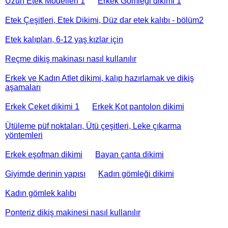
Uzun Etek Modelleri 1
Erkek Gömleği dikimi 1
Etek Çeşitleri, Etek Dikimi, Düz dar etek kalıbı - bölüm2
Etek kalıpları, 6-12 yaş kızlar için
Reçme dikiş makinası nasıl kullanılır
Erkek ve Kadın Atlet dikimi, kalıp hazırlamak ve dikiş
aşamaları
Erkek Ceket dikimi 1
Erkek Kot pantolon dikimi
Ütüleme püf noktaları, Ütü çeşitleri, Leke çıkarma
yöntemleri
Erkek eşofman dikimi
Bayan çanta dikimi
Giyimde derinin yapısı
Kadın gömleği dikimi
Kadın gömlek kalıbı
Ponteriz dikiş makinesi nasıl kullanılır