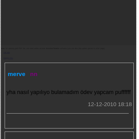
Note:
for opening gold PDF file, you need adobe acrobat
Acrobat Reader
software (you can also play golden games in other page).
Pdf indir
Belgeyi Oku
merve
nn
yha nasıl yapılıyo bulamadım ödev yapcam puffffff
12-12-2010 18:18