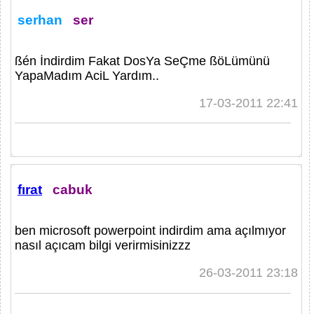
serhan
ser
ßén İndirdim Fakat DosYa SeÇme ßöLümünü
YapaMadım AciL Yardım..
17-03-2011 22:41
fırat
cabuk
ben microsoft powerpoint indirdim ama açılmıyor
nasıl açıcam bilgi verirmisinizzz
26-03-2011 23:18