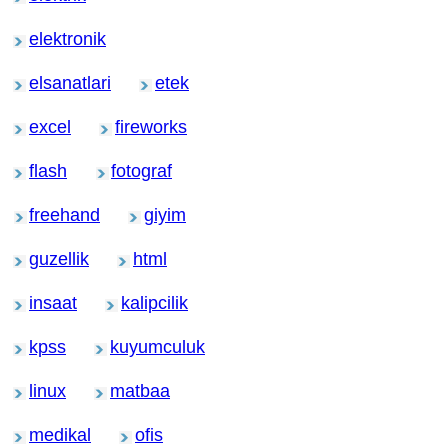
elektronik
elsanatlari
etek
excel
fireworks
flash
fotograf
freehand
giyim
guzellik
html
insaat
kalipcilik
kpss
kuyumculuk
linux
matbaa
medikal
ofis