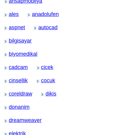
ahsapmobilya
ales
anadolufen
aspnet
autocad
bilgisayar
biyomedikal
cadcam
cicek
cinsellik
cocuk
coreldraw
dikis
donanim
dreamweaver
elektrik