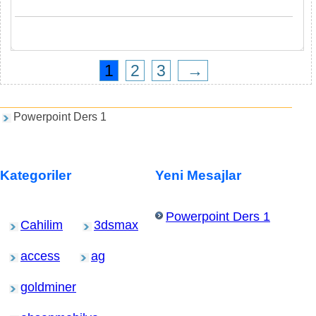
1
2
3
→
Games and PDFs
Powerpoint Ders 1
Kategoriler
Yeni Mesajlar
Powerpoint Ders 1
Cahilim
3dsmax
access
ag
goldminer