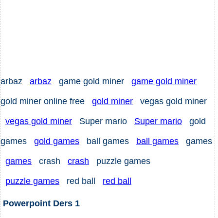
arbaz
arbaz
game gold miner
game gold miner
gold miner online free
gold miner
vegas gold miner
vegas gold miner
Super mario
Super mario
gold
games
gold games
ball games
ball games
games
games
crash
crash
puzzle games
puzzle games
red ball
red ball
Powerpoint Ders 1