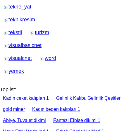
tekne_yat
teknikresim
tekstil
turizm
visualbasicnet
visualcnet
word
yemek
Toplist:
Kadın ceket kalıpları 1
Gelinlik Kalıbı, Gelinlik Çeşitleri
gold miner
Kadın beden kalıpları 1
Abiye, Tuvalet dikimi
Fantezi Elbise dikimi 1