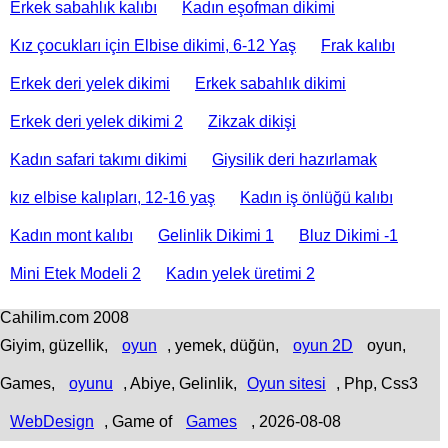
Erkek sabahlık kalıbı
Kadın eşofman dikimi
Kız çocukları için Elbise dikimi, 6-12 Yaş
Frak kalıbı
Erkek deri yelek dikimi
Erkek sabahlık dikimi
Erkek deri yelek dikimi 2
Zikzak dikişi
Kadın safari takımı dikimi
Giysilik deri hazırlamak
kız elbise kalıpları, 12-16 yaş
Kadın iş önlüğü kalıbı
Kadın mont kalıbı
Gelinlik Dikimi 1
Bluz Dikimi -1
Mini Etek Modeli 2
Kadın yelek üretimi 2
Cahilim.com 2008
Giyim, güzellik,
oyun
, yemek, düğün,
oyun 2D
oyun,
Games,
oyunu
, Abiye, Gelinlik,
Oyun sitesi
, Php, Css3
WebDesign
,
Game of
Games
, 2026-08-08