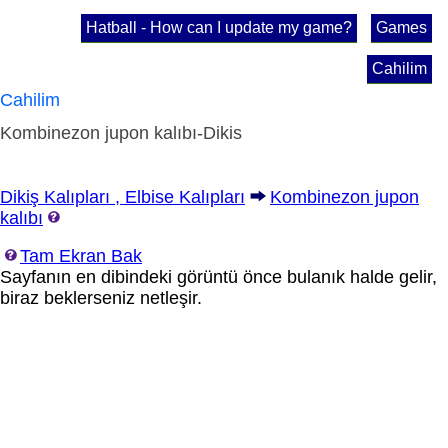
Hatball - How can I update my game?
Games
Cahilim
Cahilim
Kombinezon jupon kalıbı-Dikis
Dikiş Kalıpları , Elbise Kalıpları
Kombinezon jupon
kalıbı
Tam Ekran Bak
Sayfanın en dibindeki görüntü önce bulanık halde gelir,
biraz beklerseniz netleşir.